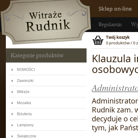
Sklep on-line
Regulamin
Wy
Twój koszyk
0 produktów / 0 z
Klauzula 
Kategorie produktów
osobowy
NOWOŚCI
Zawieszki
Administrat
Witraże
Administrato
Mozaika
Rudnik zam. w
Biżuteria
decyduje o ce
tym, jak Pań
Lampiony
Świąteczne