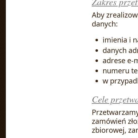
Zakres prze
Aby zrealizo
danych:
imienia i 
danych ad
adrese e-m
numeru te
w przypadk
Cele przetw
Przetwarzamy 
zamówień złoż
zbiorowej, za