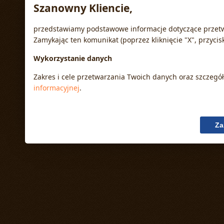
Szanowny Kliencie,
przedstawiamy podstawowe informacje dotyczące przetw
Zamykając ten komunikat (poprzez kliknięcie "X", przycis
Wykorzystanie danych
Zakres i cele przetwarzania Twoich danych oraz szczeg
informacyjnej
.
Pliki cookies
Stosujemy pliki cookies i inne podobne technologie w c
Za
ulepszania i dostosowania usług do oczekiwań użytkown
Zakres wykorzystania plików cookies możesz określić w 
na zapisywanie plików cookies w pamięci Twojego urząd