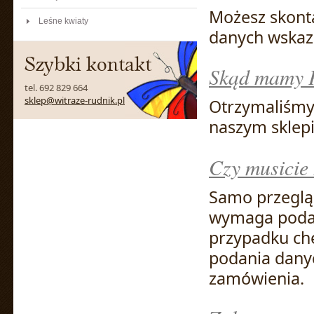
Możesz skonta
Leśne kwiaty
danych wskaz
Szybki kontakt
Skąd mamy 
tel. 692 829 664
sklep@witraze-rudnik.pl
Otrzymaliśmy
naszym sklepi
Czy musicie
Samo przegląd
wymaga podaw
przypadku ch
podania danyc
zamówienia.