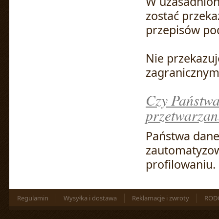
W uzasadnion
zostać przek
przepisów po
Nie przekazu
zagranicznym
Czy Państwa
przetwarzan
Państwa dane
zautomatyzow
profilowaniu.
Regulamin
Wysyłka i dostawa
Reklamacje i zwroty
ROD