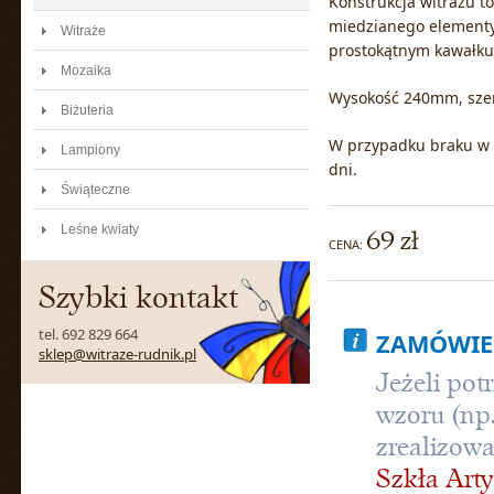
Konstrukcja witrażu t
miedzianego elementy
Witraże
prostokątnym kawałku 
Mozaika
Wysokość 240mm, sze
Biżuteria
W przypadku braku w 
Lampiony
dni.
Świąteczne
Leśne kwiaty
69 zł
CENA:
Szybki kontakt
tel. 692 829 664
ZAMÓWIE
sklep@witraze-rudnik.pl
Jeżeli pot
wzoru (np.
zrealizow
Szkła Art