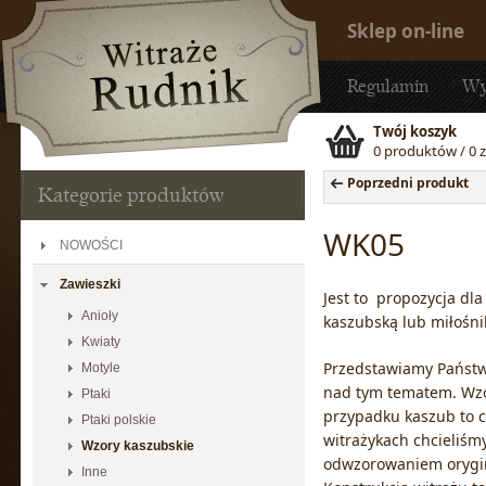
Sklep on-line
Regulamin
Wy
Twój koszyk
0 produktów / 0 z
Poprzedni produkt
Kategorie produktów
WK05
NOWOŚCI
Zawieszki
Jest to propozycja dl
Anioły
kaszubską lub miłośn
Kwiaty
Przedstawiamy Państw
Motyle
nad tym tematem. Wzo
Ptaki
przypadku kaszub to cz
Ptaki polskie
witrażykach chcieliśm
Wzory kaszubskie
odwzorowaniem oryginal
Inne